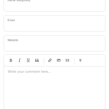
Name (Required)
Email
Website
-
-
-
-
-
-
-
-
-
-
-
-
-
-
-
-
-
-
-
-
-
-
-
-
-
-
-
-
-
-